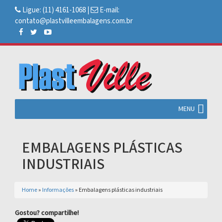
Ligue:
(11) 4161-1068
|
E-mail:
contato@plastvilleembalagens.com.br
MENU
EMBALAGENS PLÁSTICAS
INDUSTRIAIS
Home
»
Informações
»
Embalagens plásticas industriais
Gostou? compartilhe!