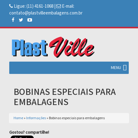
Ligue:
(11) 4161-1068
|
E-mail:
contato@plastvilleembalagens.com.br
MENU
BOBINAS ESPECIAIS PARA
EMBALAGENS
Home
»
Informações
»
Bobinas especiais para embalagens
Gostou? compartilhe!