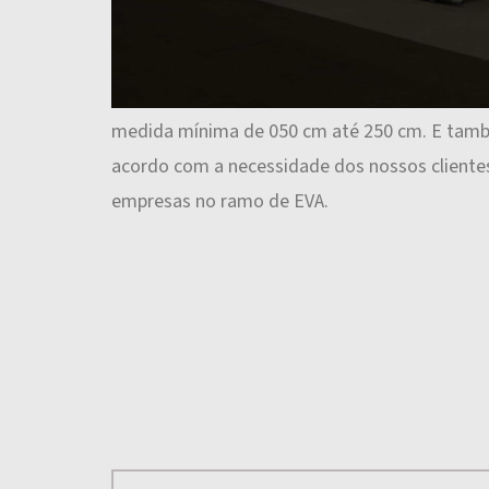
boa qualidade a alta segurança, na transforma
P.E.B.D.(Polietileno de Baixa Densidade) Atra
produzimos Filmes Plásticos Flexíveis, Sacos 
medida mínima de 050 cm até 250 cm. E tamb
acordo com a necessidade dos nossos client
empresas no ramo de EVA.