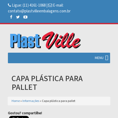
Ligue:
(11) 4161-1068
|
E-mail:
contato@plastvilleembalagens.com.br
MENU
CAPA PLÁSTICA PARA
PALLET
Home
»
Informações
»
Capa plástica para pallet
Gostou? compartilhe!